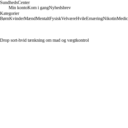
Sundheds
Center
Min konto
Kom i gang
Nyhedsbrev
Kategorier
Børn
Kvinder
Mænd
Mentalt
Fysisk
Velvære
Hvile
Ernæring
Nikotin
Medic
Drop sort-hvid tænkning om mad og vægtkontrol