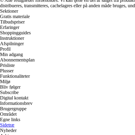
© Alle rettigheder forbeholdes. Vi kan tjene en del af salget fra produk
distribueres, transmitteres, cachelagres eller på anden måde bruges, und
Sektioner
Gratis materiale
Tilbudspriser
Erfaringer
Shoppingguides
Instruktioner
Afspilninger
Profil
Min adgang
Abonnementsplan
Prisliste
Plusser
Funktionaliteter
Miljø
Bliv følger
Subscribe
Digital kontakt
Informationsbrev
Brugergruppe
Området
Egne links
Sidetræ
Nyheder