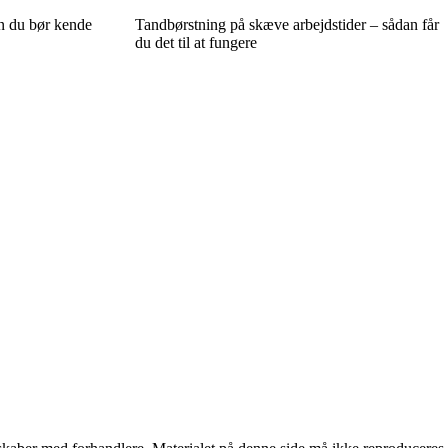
n du bør kende
Tandbørstning på skæve arbejdstider – sådan får
du det til at fungere