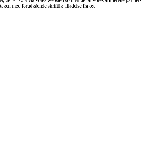
ter, der er købt via vores websted som en del af vores affilierede partn
tagen med forudgående skriftlig tilladelse fra os.