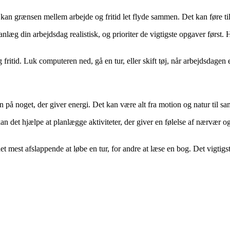
, kan grænsen mellem arbejde og fritid let flyde sammen. Det kan føre til
lanlæg din arbejdsdag realistisk, og prioriter de vigtigste opgaver først.
itid. Luk computeren ned, gå en tur, eller skift tøj, når arbejdsdagen e
n på noget, der giver energi. Det kan være alt fra motion og natur til s
kan det hjælpe at planlægge aktiviteter, der giver en følelse af nærvær
t mest afslappende at løbe en tur, for andre at læse en bog. Det vigtigste