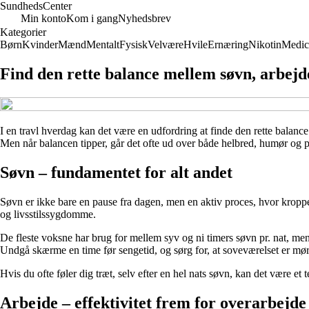
Sundheds
Center
Min konto
Kom i gang
Nyhedsbrev
Kategorier
Børn
Kvinder
Mænd
Mentalt
Fysisk
Velvære
Hvile
Ernæring
Nikotin
Medic
Find den rette balance mellem søvn, arbejde
I en travl hverdag kan det være en udfordring at finde den rette balanc
Men når balancen tipper, går det ofte ud over både helbred, humør og p
Søvn – fundamentet for alt andet
Søvn er ikke bare en pause fra dagen, men en aktiv proces, hvor kroppe
og livsstilssygdomme.
De fleste voksne har brug for mellem syv og ni timers søvn pr. nat, men
Undgå skærme en time før sengetid, og sørg for, at soveværelset er mørkt
Hvis du ofte føler dig træt, selv efter en hel nats søvn, kan det være et 
Arbejde – effektivitet frem for overarbejde