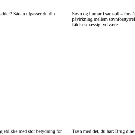
stider? Sådan tilpasser du din
Søvn og humør i samspil – forstå
påvirkning mellem søvnforstyrrel
følelsesmæssigt velvære
øjeblikke med stor betydning for
Træn med det, du har: Brug din