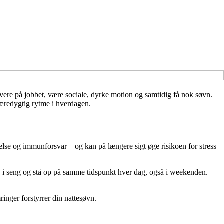
levere på jobbet, være sociale, dyrke motion og samtidig få nok søvn.
bæredygtig rytme i hverdagen.
else og immunforsvar – og kan på længere sigt øge risikoen for stress
 gå i seng og stå op på samme tidspunkt hver dag, også i weekenden.
mringer forstyrrer din nattesøvn.