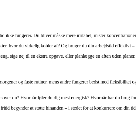
d ikke fungerer. Du bliver måske mere irritabel, mister koncentrationen 
er, hvor du virkelig kobler af? Og bruger du din arbejdstid effektivt – 
i seng, sige nej til en ekstra opgave, eller planlægge en aften uden pla
 morgener og faste rutiner, mens andre fungerer bedst med fleksibilitet og 
t sover du? Hvornår føler du dig mest energisk? Hvornår har du brug for 
ritid begynder at støtte hinanden – i stedet for at konkurrere om din tid