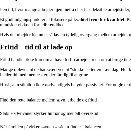
I en tid, hvor mange arbejder hjemmefra eller har fleksible arbejdstider
Et godt udgangspunkt er at fokusere på
kvalitet frem for kvantitet
. P
mindsker risikoen for udbrændthed.
Hvis du arbejder hjemme, så lav en tydelig overgang mellem arbejde og fr
Fritid – tid til at lade op
Fritid handler ikke kun om at have fri fra arbejde, men om at bruge tide
Mange oplever, at de har svært ved at “slukke” efter en travl dag. Her 
i, eller tid med mennesker, der får dig til at grine.
Husk, at restitution ikke nødvendigvis betyder passivitet. For nogle er de
Find den rette balance mellem søvn, arbejde og fritid
Stabile søvnvaner styrker humør og mentalt overskud
Når familien påvirker søvnen – sådan finder I balancen