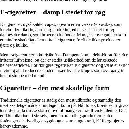
E-cigaretter – damp i stedet for røg
E-cigaretter, også kaldet vapes, opvarmer en væske (e-væske), som
indeholder nikotin, aroma og andre ingredienser. I stedet for røg
dannes der damp, som brugeren indånder. Mange ser e-cigaretter som
et mindre skadeligt alternativ til cigaretter, fordi de ikke producerer
tjære og kulilte.
Men e-cigaretter er ikke risikofrie. Dampene kan indeholde stoffer, der
irriterer luftvejene, og der er stadig usikkerhed om de langsigtede
helbredseffekter. For tidligere rygere kan e-cigaretter dog være et skridt
i retning af at reducere skader – især hvis de bruges som overgang til
helt at stoppe med nikotin.
Cigaretter – den mest skadelige form
Traditionelle cigaretter er stadig den mest udbredte og samtidig den
mest skadelige måde at indtage nikotin på. Når tobak brændes, frigives
tusindvis af kemiske stoffer, hvoraf mange er kræftfremkaldende. Det
er ikke nikotinen i sig selv, men forbrændingsprodukterne, der
forårsager de alvorligste sygdomme som lungekræft, KOL og hjerte-
kar-sygdomme.