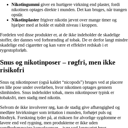
Nikotingummi
giver en hurtigere virkning end plaster, fordi
nikotinen optages direkte i munden. Det kan bruges, når trangen
opstår.
Nikotinplaster
frigiver nikotin jævnt over mange timer og
hjælper med at holde et stabilt niveau i kroppen.
Fordelen ved disse produkter er, at de ikke indeholder de skadelige
stoffer, der dannes ved forbrænding af tobak. De er derfor langt mindre
skadelige end cigaretter og kan være et effektivt redskab i et
rygestopforløb.
Snus og nikotinposer – røgfri, men ikke
risikofri
Snus og nikotinposer (også kaldet “nicopods”) bruges ved at placere
en lille pose under overlæben, hvor nikotinen optages gennem
slimhinden. Snus indeholder tobak, mens nikotinposer typisk er
tobaksfri, men stadig med nikotin.
Selvom de ikke involverer røg, kan de stadig give afhængighed og
medføre bivirkninger som irritation i munden, forhøjet puls og
blodtryk. Forskning tyder på, at risikoen for alvorlige sygdomme er
lavere end ved rygning, men produkterne er ikke uden
sundhedsmæssige konsekvenser – især ved langvarigt brug.