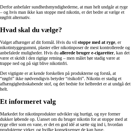
Derfor anbefaler sundhedsmyndighederne, at man helt undgår at ryge
– og hvis man ikke kan stoppe med nikotin, er det bedre at vælge et
røgfrit alternativ.
Hvad skal du vælge?
Valget afhænger af dit formål. Hvis du vil
stoppe med at ryge
, er
nikotintyggegummi, plaster eller nikotinposer de mest kontrollerede og
anbefalede muligheder. Hvis du
allerede bruger e-cigaretter
, kan det
være et skridt i den rigtige retning – men målet bør stadig være at
trappe ned og på sigt blive nikotinfri.
Det vigtigste er at kende forskellen på produkterne og forstå, at
“røgfri” ikke nødvendigvis betyder “risikofri”. Nikotin er stadig et
afhængighedsskabende stof, og det bedste for helbredet er at undgå det
helt.
Et informeret valg
Markedet for nikotinprodukter udvikler sig hurtigt, og nye former
dukker løbende op. Uanset om du bruger nikotin for at stoppe med at
ryge eller som en vane, er det en god idé at sætte sig ind i, hvordan
produkterne virker, og hvilke konsekvenser de kan have.