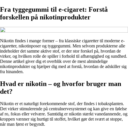
Fra tyggegummi til e-cigaret: Forstå
forskellen på nikotinprodukter
Nikotin findes i mange former – fra klassiske cigaretter til moderne e-
cigaretter, nikotinposer og tyggegummi. Men selvom produkterne alle
indeholder det samme aktive stof, er der stor forskel på, hvordan de
virker, og hvilken rolle de spiller i forhold til afhængighed og sundhed.
Denne artikel giver dig et overblik over de mest almindelige
nikotinprodukter og hjælper dig med at forstå, hvordan de adskiller sig
fra hinanden.
Hvad er nikotin – og hvorfor bruger man
det?
Nikotin er et naturligt forekommende stof, der findes i tobaksplanten.
Det virker stimulerende på centralnervesystemet og kan give en følelse
af ro, fokus eller velvære. Samtidig er nikotin stærkt vanedannende, og
kroppen vænner sig hurtigt til stoffet, hvilket gør det svært at stoppe,
når man først er begyndt.