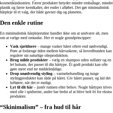
kosmetikindustrien. Færre produkter betyder mindre emballage, mindre
plastik og færre kemikalier, der ender i afløbet. Det gør minimalistisk
hårpleje til et valg, der både gavner dig og planeten.
Den enkle rutine
En minimalistisk hårplejerutine handler ikke om at undvære alt, men
om at vælge med omtanke. Her er nogle grundprincipper:
Vask sjældnere
– mange vasker håret oftere end nødvendigt.
Prøv at forlænge tiden mellem hårvaskene, så hovedbunden kan
regulere sin naturlige olieproduktion.
Brug milde produkter
– vælg en shampoo uden sulfater og en
let balsam, der passer til din hårtype. Ét godt produkt kan ofte
gøre mere end tre middelmådige.
Drop unødvendig styling
– varmebehandling og tunge
stylingprodukter kan slide på håret. Giv håret pauser, og lad det
lufttørre, når det er muligt.
Lyt til dit hår
– justér rutinen efter behov. Nogle hårtyper trives
med olie i spidserne, andre har bedst af at blive helt fri for ekstra
produkter.
“Skinimalism” – fra hud til hår