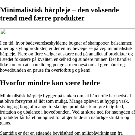
Minimalistisk hårpleje – den voksende
trend med færre produkter
I en tid, hvor badeværelseshylderne bugner af shampooer, balsammer,
olier og stylingprodukter, er der en ny bevægelse på vej: minimalistisk
hårpleje. Flere og flere vælger at skære ned på antallet af produkter og
i stedet fokusere på kvalitet, enkelhed og sundere rutiner. Det handler
ikke kun om at spare tid og penge – men også om at give håret og
hovedbunden en pause fra overforbrug og kemi.
Hvorfor mindre kan være bedre
Minimalistisk hårpleje bygger på tanken om, at håret ofte har bedst af
at blive forstyrret så lidt som muligt. Mange oplever, at hyppig vask,
styling og brug af mange forskellige produkter kan føre til tørhed,
irritation og ubalance i hovedbunden. Ved at skrue ned for mængden af
produkter får håret mulighed for at genfinde sin naturlige struktur og
glans.
Samtidig er der en stigende bevidsthed om miljøpåvirkningen fra