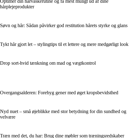
Optimer din hårvaskerutine og få mest muligt ud af dine
hårplejeprodukter
Søvn og hår: Sådan påvirker god restitution hårets styrke og glans
Tykt hår gjort let – stylingtips til et lettere og mere medgørligt look
Drop sort-hvid tænkning om mad og vægtkontrol
Overgangsalderen: Forebyg gener med øget kropsbevidsthed
Nyd nuet – små øjeblikke med stor betydning for din sundhed og
velvære
Træn med det, du har: Brug dine møbler som træningsredskaber