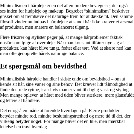
Minimalismen i hårpleje er en del af en bredere bevægelse, der også
ses inden for hudpleje og makeup. Begrebet “skinimalism” beskriver
ønsket om at fremhæve det naturlige frem for at dække til. Den samme
filosofi vinder nu indpas i hårplejen: at sundt hår ikke kræver et arsenal
af produkter, men snarere en balanceret tilgang.
Flere frisører og stylister peger på, at mange hårproblemer faktisk
opstår som følge af overpleje. Når man konstant tilfører nye lag af
produkter, kan håret blive tungt, fedtet eller tørt. Ved at skære ned kan
man ofte genoprette hårets naturlige balance.
Et spørgsmål om bevidsthed
Minimalistisk hårpleje handler i sidste ende om bevidsthed – om at
kende sit hår, sine vaner og sine behov. Det kræver lidt tålmodighed at
finde den rette rytme, især hvis man er vant til daglig vask og styling.
Men mange oplever, at håret med tiden bliver stærkere, mere glansfuldt
og lettere at håndtere.
Det er også en måde at forenkle hverdagen på. Færre produkter
betyder mindre rod, mindre beslutningstræthed og mere tid til det, der
virkelig betyder noget. For mange bliver det en lille, men mærkbar
lettelse i en travl hverdag.