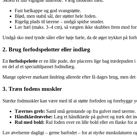
Skoen er din vigtigste allierede. Vælg modeller med:
Fast hælkappe og god svangstøtte.
Blød, men stabil sål, der støtter hele foden.
Rigelig plads til tæerne – undgå spidse snuder.
Lav hæl (maks. 3–4 cm), så vægten ikke skubbes frem mod for
Undgå sko med tynde såler eller høje hæle, da de øger trykket på forf
2. Brug forfodspelotter eller indlæg
En
forfodspelotte
er en lille pude, der placeres lige bag trædepuden 
en del af et specialtilpasset fodindlæg.
Mange oplever markant lindring allerede efter få dages brug, men det er
3. Træn fodens muskler
Stærke fodmuskler kan være med til at støtte forfoden og forebygge yd
Tæernes greb:
Saml små genstande op fra gulvet med tæerne.
Håndklædeøvelse:
Læg et håndklæde på gulvet og træk det i
Rul med bold:
Rul foden over en lille bold eller en flaske for 
Lav øvelserne dagligt – gerne barfodet – for at styrke muskulaturen 