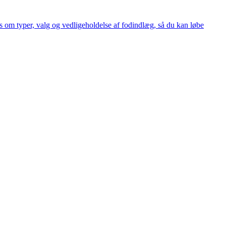
æs om typer, valg og vedligeholdelse af fodindlæg, så du kan løbe