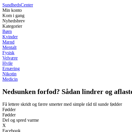
Sundheds
Center
Min konto
Kom i gang
Nyhedsbrev
Kategorier
Børn
Kvinder
Mænd
Mentalt
Fysisk
Velvære
Hvile
Ernæring
Nikotin
Medicin
Nedsunken forfod? Sådan lindrer og aflast
Få lettere skridt og færre smerter med simple råd til sunde fødder
Fødder
Fødder
Del og spred varme
X
Facebook