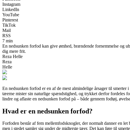
Instagram
LinkedIn
YouTube
Pinterest
TikTok
Mail
RSS
7 min
En nedsunken forfod kan give ømhed, brændende fornemmelse og ubeha
dig mere frit.
Reza Helle
Reza
Helle
En nedsunken forfod er en af de mest almindelige årsager til smerter i
tæerne mister sin naturlige spændstighed, og trykket derfor fordeles 
lindre og aflaste en nedsunken forfod på – både gennem fodtøj, øvels
Hvad er en nedsunken forfod?
Forfoden består af fem mellemfodsknogler, der normalt danner en let 
men i stedet samler sig under de midterste tæer. Det kan føre til smert