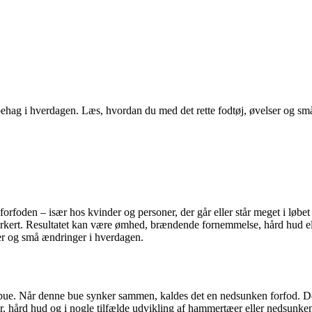
g i hverdagen. Læs, hvordan du med det rette fodtøj, øvelser og små 
 forfoden – især hos kvinder og personer, der går eller står meget i løb
forkert. Resultatet kan være ømhed, brændende fornemmelse, hård hud el
er og små ændringer i hverdagen.
bue. Når denne bue synker sammen, kaldes det en nedsunken forfod. Det
er, hård hud og i nogle tilfælde udvikling af hammertæer eller nedsunken