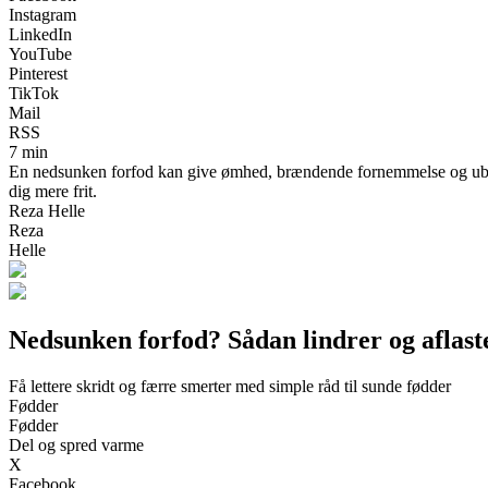
Instagram
LinkedIn
YouTube
Pinterest
TikTok
Mail
RSS
7 min
En nedsunken forfod kan give ømhed, brændende fornemmelse og ubeha
dig mere frit.
Reza Helle
Reza
Helle
Nedsunken forfod? Sådan lindrer og aflast
Få lettere skridt og færre smerter med simple råd til sunde fødder
Fødder
Fødder
Del og spred varme
X
Facebook