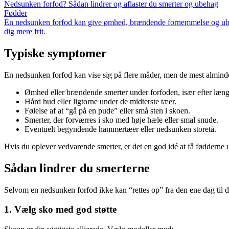
Nedsunken forfod? Sådan lindrer og aflaster du smerter og ubehag
Fødder
En nedsunken forfod kan give ømhed, brændende fornemmelse og ubeha
dig mere frit.
Typiske symptomer
En nedsunken forfod kan vise sig på flere måder, men de mest almind
Ømhed eller brændende smerter under forfoden, især efter længe
Hård hud eller ligtorne under de midterste tæer.
Følelse af at “gå på en pude” eller små sten i skoen.
Smerter, der forværres i sko med høje hæle eller smal snude.
Eventuelt begyndende hammertæer eller nedsunken storetå.
Hvis du oplever vedvarende smerter, er det en god idé at få fødderne 
Sådan lindrer du smerterne
Selvom en nedsunken forfod ikke kan “rettes op” fra den ene dag til d
1. Vælg sko med god støtte