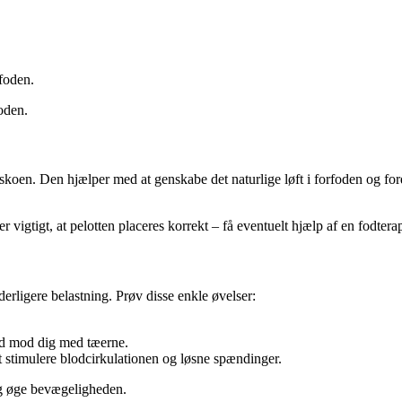
foden.
oden.
i skoen. Den hjælper med at genskabe det naturlige løft i forfoden og fo
 vigtigt, at pelotten placeres korrekt – få eventuelt hjælp af en fodtera
erligere belastning. Prøv disse enkle øvelser:
nd mod dig med tæerne.
at stimulere blodcirkulationen og løsne spændinger.
og øge bevægeligheden.