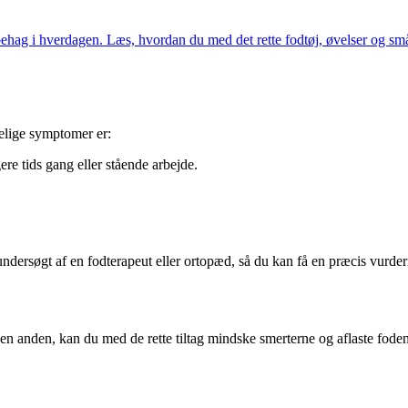
g i hverdagen. Læs, hvordan du med det rette fodtøj, øvelser og små 
elige symptomer er:
re tids gang eller stående arbejde.
undersøgt af en fodterapeut eller ortopæd, så du kan få en præcis vurder
en anden, kan du med de rette tiltag mindske smerterne og aflaste foden