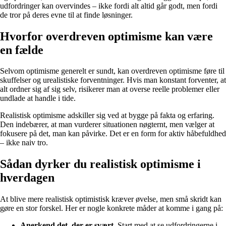
udfordringer kan overvindes – ikke fordi alt altid går godt, men fordi
de tror på deres evne til at finde løsninger.
Hvorfor overdreven optimisme kan være
en fælde
Selvom optimisme generelt er sundt, kan overdreven optimisme føre til
skuffelser og urealistiske forventninger. Hvis man konstant forventer, at
alt ordner sig af sig selv, risikerer man at overse reelle problemer eller
undlade at handle i tide.
Realistisk optimisme adskiller sig ved at bygge på fakta og erfaring.
Den indebærer, at man vurderer situationen nøgternt, men vælger at
fokusere på det, man kan påvirke. Det er en form for aktiv håbefuldhed
– ikke naiv tro.
Sådan dyrker du realistisk optimisme i
hverdagen
At blive mere realistisk optimistisk kræver øvelse, men små skridt kan
gøre en stor forskel. Her er nogle konkrete måder at komme i gang på:
Anerkend det, der er svært.
Start med at se udfordringerne i