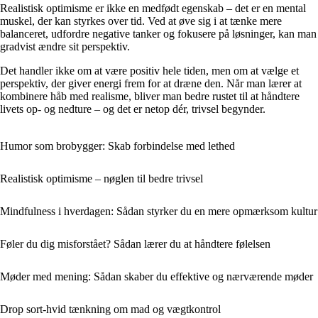
Realistisk optimisme er ikke en medfødt egenskab – det er en mental
muskel, der kan styrkes over tid. Ved at øve sig i at tænke mere
balanceret, udfordre negative tanker og fokusere på løsninger, kan man
gradvist ændre sit perspektiv.
Det handler ikke om at være positiv hele tiden, men om at vælge et
perspektiv, der giver energi frem for at dræne den. Når man lærer at
kombinere håb med realisme, bliver man bedre rustet til at håndtere
livets op- og nedture – og det er netop dér, trivsel begynder.
Humor som brobygger: Skab forbindelse med lethed
Realistisk optimisme – nøglen til bedre trivsel
Mindfulness i hverdagen: Sådan styrker du en mere opmærksom kultur
Føler du dig misforstået? Sådan lærer du at håndtere følelsen
Møder med mening: Sådan skaber du effektive og nærværende møder
Drop sort-hvid tænkning om mad og vægtkontrol