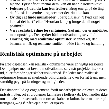
øjnene. Først når du forstår dem, kan du handle konstruktivt.
Fokuser på det, du kan kontrollere.
Brug energi på de ting,
du faktisk kan ændre – og accepter det, du ikke kan.
Øv dig i at finde muligheder.
Spørg dig selv: “Hvad kan jeg
lære af det her?” eller “Hvordan kan jeg bruge det til noget
positivt?”
Vær realistisk i dine forventninger.
Sæt mål, der er ambitiøse,
men opnåelige. Det styrker både motivation og selvtillid.
Omring dig med realistiske optimister.
Mennesker, der
balancerer håb og realisme, smitter – både i tanke og handling.
Realistisk optimisme på arbejdet
På arbejdspladsen kan realistisk optimisme være en vigtig ressource.
Den hjælper med at bevare motivationen, selv når projekter trækker
ud, eller forandringer skaber usikkerhed. En leder med realistisk
optimisme formår at anerkende udfordringerne over for sit team, men
samtidig pege på løsninger og muligheder.
Det skaber tillid og engagement, fordi medarbejderne oplever, at deres
indsats nytter, og at problemer kan løses i fællesskab. Det handler ikke
om at male alt rosenrødt, men om at skabe en kultur, hvor man tror på
fremgang – også når vejen dertil er ujævn.