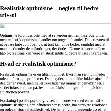
Realistisk optimisme – nøglen til bedre
trivsel
Optimisme forbindes ofte med at se verden gennem lyserøde briller –
men realistisk optimisme handler om noget helt andet. Det er evnen til
at bevare håbet og troen på, at ting kan blive bedre, samtidig med at
man anerkender de udfordringer, der findes. Denne balance mellem
håb og realisme kan være en stærk nøgle til bedre trivsel i hverdagen.
Hvad er realistisk optimisme?
Realistisk optimisme er en tilgang til livet, hvor man ser muligheder
uden at fornægte problemer. Det betyder, at man ikke lukker øjnene for
det, der er svært, men heller ikke lader sig lamme af bekymringer. I
stedet fokuserer man på, hvad man faktisk kan gøre for at påvirke
situationen positivt.
Forskning i positiv psykologi viser, at mennesker med en realistisk
optimistisk tilgang ofte håndterer stress bedre, har stærkere relationer
og oplever større livstilfredshed. De har en grundlæggende tro på, at